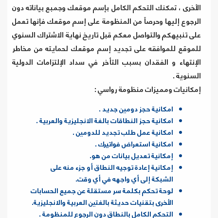
الأخرى ، تمكنك التحكم الكامل بإسم موقعك وجمبع بياناته دون
الرجوع إليها وحرصاً من المنظومة على إسم موقعك فإنها تعمل
على تنبيهكم والتواصل معكم قبل تاريخ نهاية الاشتراك السنوي
للموقع للموافقه على تجديد إسم موقعك لحمايته من مخاطر
الإنتهاء و الفقدان بسبب التأخر في سداد الإلتزامات الدولية
السنوية .
إمكانيات ومميزات منظومة رواسي :
امكانية حجز دومين جديد .
امكانية حجز النطاقات بالغة الانجليزية والعربية .
امكانية عمل طلب تجديد للدومين .
امكانية استعراض فواتيرك .
إمكانية تعديل بيانات من هو.
إمكانية إعادة توجيه النطاق أو جزء منه على
الشبكة إلى أي واجهه في أي وقت.
لوحة تحكم بكلمة سر مستقلة عن جميع الحسابات
الأخرى بتقنيات حديثة بالغتين العربية والانجليزية.
التحكم الكامل بالنطاق دون الرجوع للمنظومة .