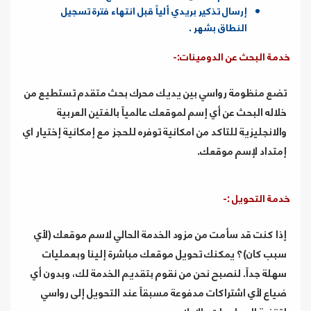
إرسال تذكير بريدي ألياً قبل انتهاء فترة تسجيل
النطاق بشهر .
خدمة البحث عن الدومينات:-
تضع منظومة رواسي بين يديك محرك بحث متقدم تستطيع من
خلاله البحث عن أي إسم لموقعك عالمياً بالغتين العربية
والانجليزية للتاكد من امكانية توفره للحجز مع إمكانية إختيار اي
إمتداد لإسم موقعك.
خدمة التحويل :-
إذا كنت قد سأمت من مزود الخدمة الحالي لاسم موقعك (لأي
سبب كان)؟ يمكنك تحويل موقعك مباشرة إلينا وبعمليات
سهلة جداً. لنصبح نحن من نقوم بتقديم الخدمة لك، وبدون أي
ضياع لأي اشتراكات مدفوعة مسبقاً عند التحويل إلى رواسي